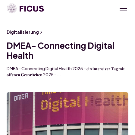
Digitalisierung
DMEA- Connecting Digital
Health
DMEA - Connecting Digital Health 2025 – 𝐞𝐢𝐧 𝐢𝐧𝐭𝐞𝐧𝐬𝐢𝐯𝐞𝐫 𝐓𝐚𝐠 𝐦𝐢𝐭
𝐨𝐟𝐟𝐞𝐧𝐞𝐧 𝐆𝐞𝐬𝐩𝐫ä𝐜𝐡𝐞𝐧 2025 –...