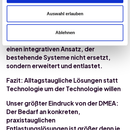
Grundvoraussetzung.
Auswahl erlauben
Nur wer Daten strukturiert, sicher und
sektorübergreifend nutzbar macht,
kann wirkliche Effizienz schaffen.
Ablehnen
Genau deshalb verfolgt FICUS Health
einen integrativen Ansatz, der
bestehende Systeme nicht ersetzt,
sondern erweitert und entlastet.
Fazit: Alltagstaugliche Lösungen statt
Technologie um der Technologie willen
Unser größter Eindruck von der DMEA:
Der Bedarf an konkreten,
praxistauglichen
Entlastungslösungen ist größer denn je.