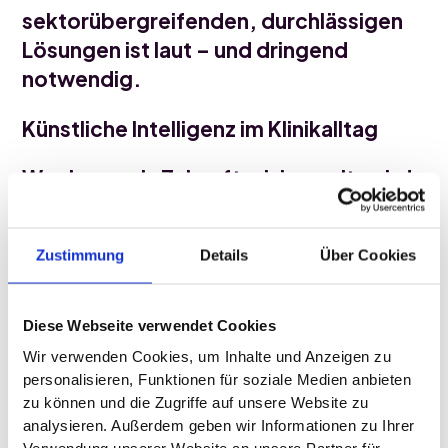
sektorübergreifenden, durchlässigen
Lösungen ist laut – und dringend
notwendig.
Künstliche Intelligenz im Klinikalltag
Was lange als Zukunftsvision galt, wird
zunehmend Realität: KI findet ihren Weg
in die klinische Praxis – nicht als Ersatz,
Zustimmung
Details
Über Cookies
sondern als echte Entlastung für
medizinische Fachkräfte, insbesondere
in der Dokumentation.
Diese Webseite verwendet Cookies
Wir verwenden Cookies, um Inhalte und Anzeigen zu 
Cloud & LLMs – Skalierbarkeit statt
personalisieren, Funktionen für soziale Medien anbieten 
Insellösungen
zu können und die Zugriffe auf unsere Website zu 
analysieren. Außerdem geben wir Informationen zu Ihrer 