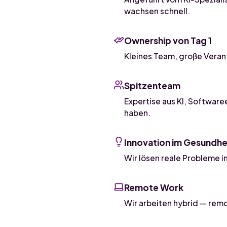
wachsen schnell.
Ownership von Tag 1
Kleines Team, große Verant
Spitzenteam
Expertise aus KI, Softwar
haben.
Innovation im Gesundh
Wir lösen reale Probleme 
Remote Work
Wir arbeiten hybrid — rem