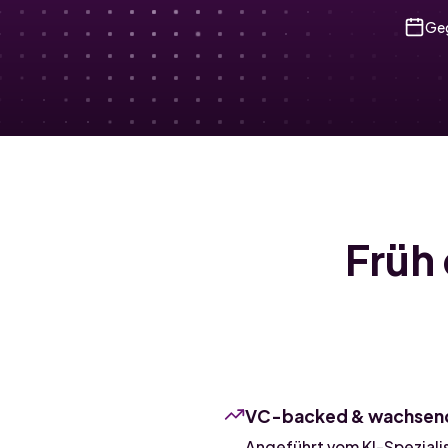
Ge
Früh
VC-backed & wachsen
Angeführt vom KI-Spezialis