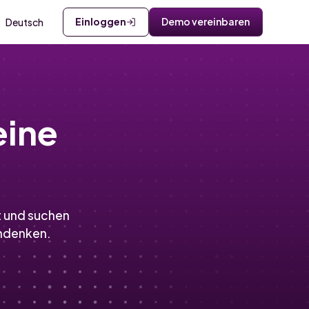
Einloggen
Demo vereinbaren
Deutsch
eine
t und suchen
ndenken.