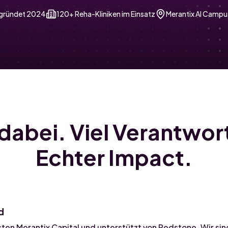
gründet 2024
120+ Reha-Kliniken im Einsatz
Merantix AI Campus
 dabei. Viel Verantwor
Echter Impact.
d
ten Merantix Capital und unterstützt von Redstone. Wir sin